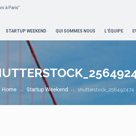
s à Paris"
STARTUP WEEKEND
QUI SOMMES NOUS
L’ÉQUIPE
E
HUTTERSTOCK_2564924
Home
Startup Weekend
shutterstock_256492474
>>
>>